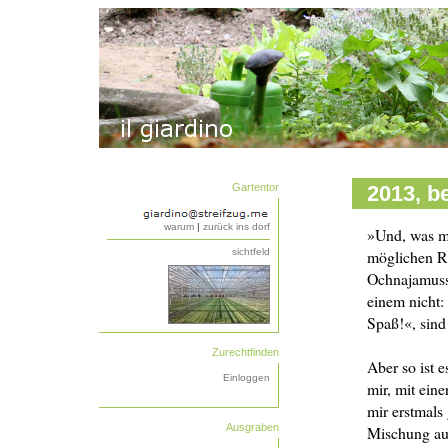
Gartentor
2013, be
warum
|
zurück ins dorf
»Und, was ma
sichtfeld
möglichen Re
Ochnajamussi
einem nicht:
Spaß!«, sind 
Zurechtfinden
Aber so ist e
Einloggen
mir, mit ein
mir erstmals
Ausgraben
Mischung au