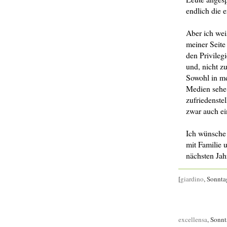
endlich die 
Aber ich wei
meiner Seite
den Privileg
und, nicht z
Sowohl in me
Medien sehe 
zufriedenste
zwar auch ein
Ich wünsche 
mit Familie 
nächsten Jah
[
giardino
, Sonnta
excellensa
, Sonn