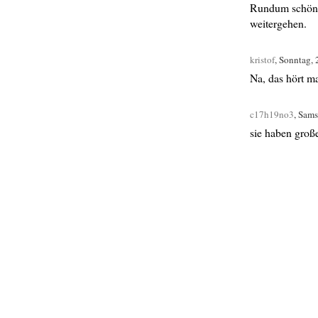
Rundum schön. 
weitergehen.
kristof
, Sonntag,
Na, das hört m
c17h19no3
, Sams
sie haben große