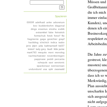
Müssen und o
Großbritanni
die ich mich
Spazieren
immer einfac
Kunden), und
0000ff
adelhaid
anke
arboretum
bov
buddenbohm
diagonal
denen ich ei
dings
erasmus
etosha
exdirk
Businesskasp
extramittel
fabe
feinstrick
formschub
fotok
fotos³
flix
respektiert 
fragmente
gaga
gesichter
grapf
hackblog
ichichich
indica
isabo
Arbeitsbedin
jens
jirjen
julia
kaltmamsell
kid37
kristof
lady grey
lisa9
little jamie
mark793
mequito
moni
monolog
Die Jahre zuv
nachtschwester
novemberregen
gestresst, k
pappnase
peddi
percanta
ruhepuls
saxi
serotonic
mussten) und
spackonaut
svensonsan
überzogenen 
undundund
usa
xplrr
zwarwald
dass ich so w
Merkwürdig, 
Plan aussieh
unscharfen I
sich ausgeza
nicht aufgeg
Leute angesp